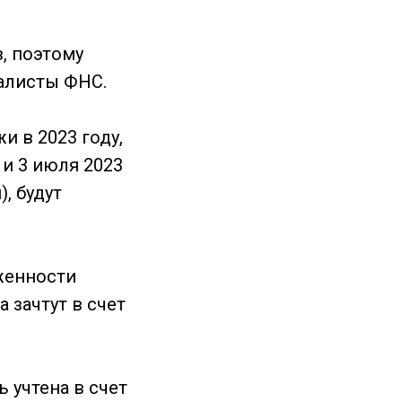
, поэтому
алисты ФНС.
 в 2023 году,
 и 3 июля 2023
, будут
лженности
 зачтут в счет
 учтена в счет