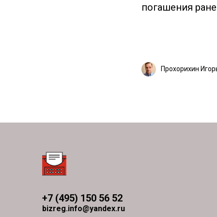
погашения ране
Прохорихин Игор
+7 (495) 150 56 52
bizreg.info@yandex.ru