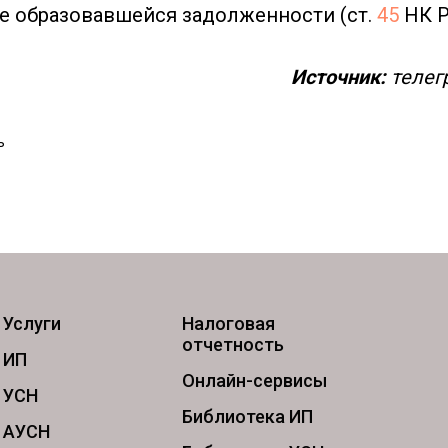
е образовавшейся задолженности (ст.
45
НК 
Источник:
телег
ь
Услуги
Налоговая
отчетность
ИП
Онлайн-сервисы
УСН
Библиотека ИП
АУСН