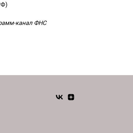
РФ)
рамм-канал ФНС