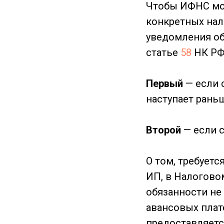
Чтобы ИФНС мог
конкретных нал
уведомления об
статье
58
НК РФ,
Первый
— если с
наступает рань
Второй
— если с
О том, требует
ИП, в Налоговом
обязанности не
авансовых плат
предоставляетс