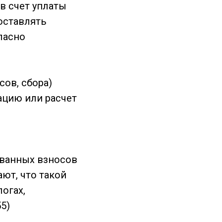
в счет уплаты
оставлять
ласно
сов, сбора)
ацию или расчет
ованных взносов
ют, что такой
огах,
5)