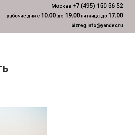
+7 (495) 150 56 52
Москва
10.00
19.00
17.00
рабочие дни с
до
пятница до
bizreg.info@yandex.ru
ть