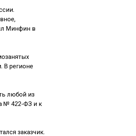
ссии.
вное,
ил Минфин в
амозанятых
. В регионе
ть любой из
а № 422-ФЗ и к
тался заказчик.