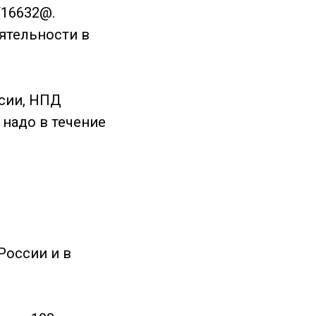
/16632@.
еятельности в
ссии, НПД
 надо в течение
России и в