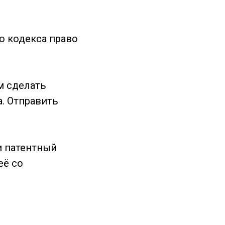
о кодекса право
м сделать
. Отправить
и патентный
её со