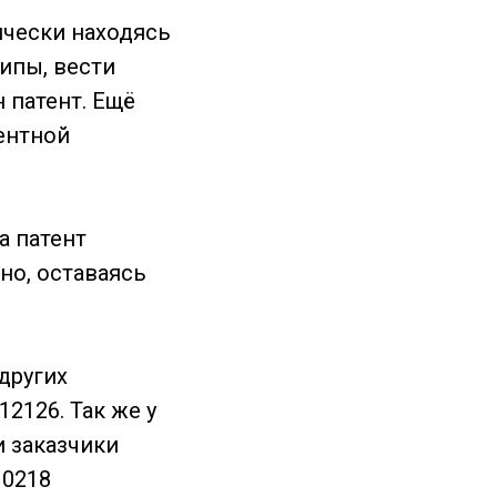
ически находясь
типы, вести
 патент. Ещё
тентной
а патент
но, оставаясь
других
2126. Так же у
и заказчики
10218