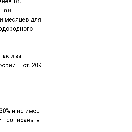
енее 183
— он
ти месяцев для
водородного
так и за
ссии — ст. 209
30% и не имеет
и прописаны в