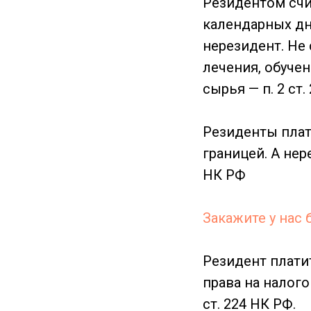
Резидентом счи
календарных дн
нерезидент. Не
лечения, обуче
сырья — п. 2 ст.
Резиденты платя
границей. А нер
НК РФ
Закажите у нас
Резидент платит
права на налог
ст. 224 НК РФ.