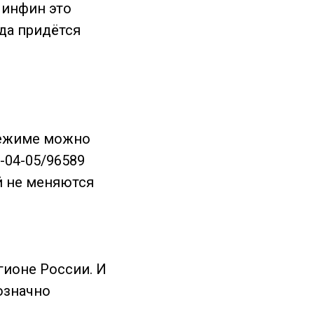
Минфин это
да придётся
режиме можно
-04-05/96589
й не меняются
гионе России. И
означно