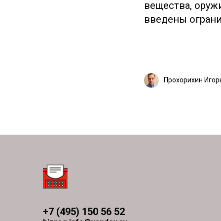
вещества, оруж
введены огранич
Прохорихин Игор
+7 (495) 150 56 52