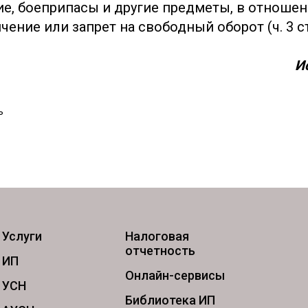
ие, боеприпасы и другие предметы, в отноше
ение или запрет на свободный оборот (ч. 3 с
И
ь
Услуги
Налоговая
отчетность
ИП
Онлайн-сервисы
УСН
Библиотека ИП