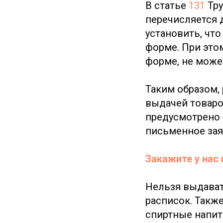
В статье
131
Тру
перечисляется 
установить, что
форме. При это
форме, не мож
Таким образом,
выдачей товаров
предусмотрено
письменное зая
Закажите у нас
Нельзя выдават
расписок. Такж
спиртные напит