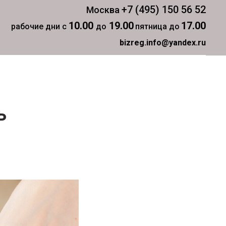
+7 (495) 150 56 52
Москва
10.00
19.00
17.00
рабочие дни с
до
пятница до
bizreg.info@yandex.ru
ь