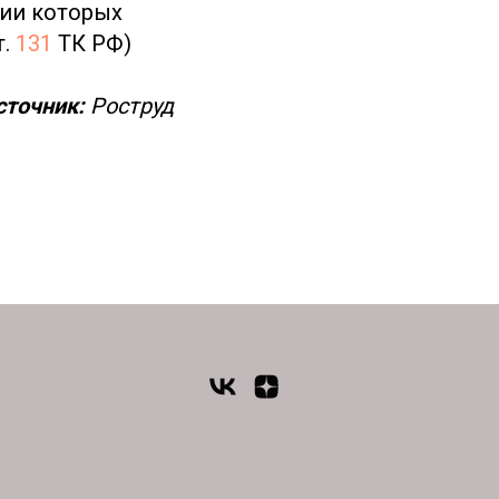
нии которых
т.
131
ТК РФ)
сточник:
Роструд