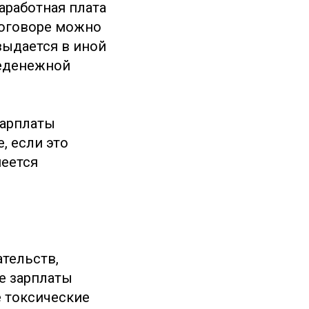
аработная плата
договоре можно
выдается в иной
неденежной
зарплаты
, если это
еется
ательств,
е зарплаты
е токсические