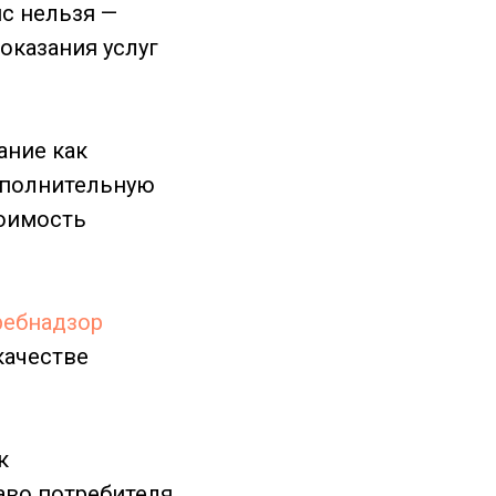
ис нельзя —
оказания услуг
ание как
дополнительную
тоимость
ребнадзор
 качестве
к
аво потребителя