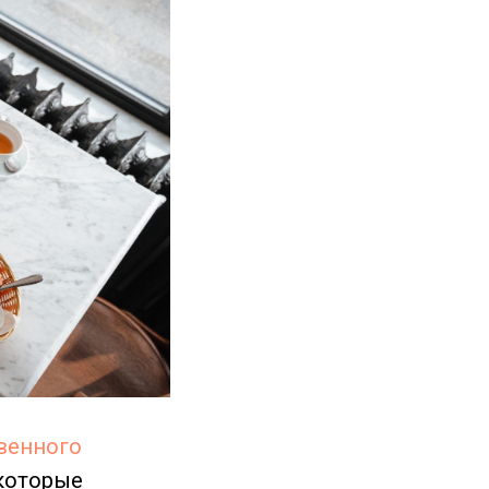
венного
 которые