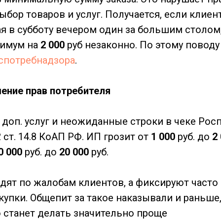
бор товаров и услуг. Получается, если клиен
я в субботу вечером один за большим столом,
нимум на
2 000
руб незаконно. По этому поводу
спотребнадзора
.
ение прав потребителя
 доп. услуг и неожиданные строки в чеке Рос
2 ст. 14.8 КоАП РФ. ИП грозит от
1 000
руб. до
2
0 000
руб. до
20 000
руб.
дят по жалобам клиентов, а фиксируют част
упки. Общепит за такое наказывали и раньше,
 станет делать значительно проще