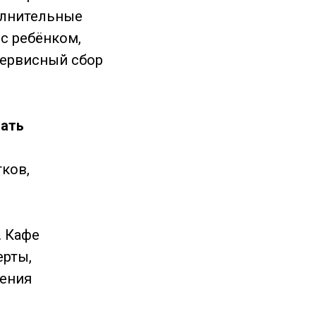
олнительные
 с ребёнком,
 сервисный сбор
гать
тков,
. Кафе
ерты,
ления