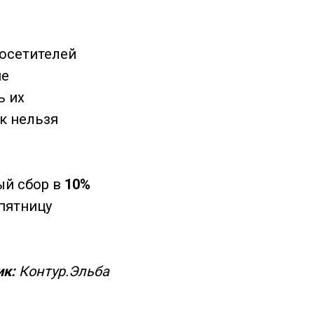
посетителей
ие
ь их
ак нельзя
ый сбор в
10%
 пятницу
ик:
Контур.Эльба