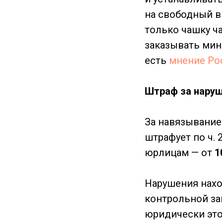
на свободный вы
только чашку ча
заказывать ми
есть
мнение Ро
Штраф за наруш
За навязывание
штрафует по ч. 
юрлицам — от
1
Нарушения нахо
контрольной зак
юридически это