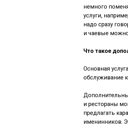
немного поменя
услуги, наприме
надо сразу гово
и чаевые можно
Что такое допо
Основная услуг
обслуживание к
Дополнительные 
и рестораны мо
предлагать кар
именинников. Э