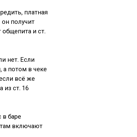
редить, платная
о он получит
г общепита и ст.
и нет. Если
, а потом в чеке
если всё же
 из ст. 16
 в баре
нтам включают