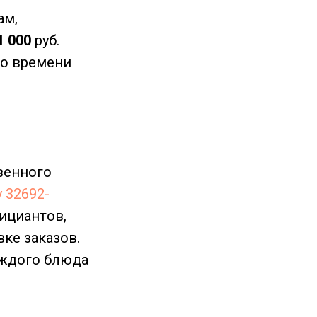
ам,
1 000
руб.
ого времени
венного
 32692-
ициантов,
вке заказов.
аждого блюда