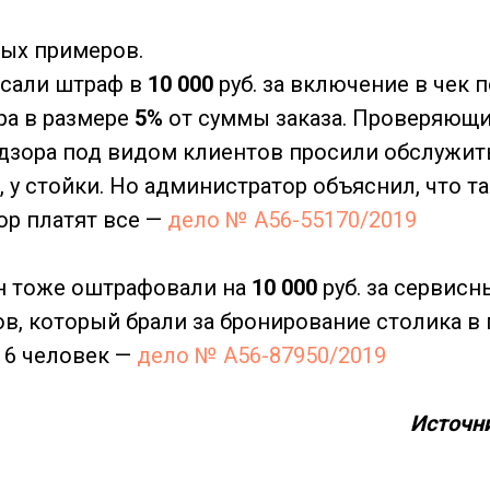
ных примеров.
исали штраф в
10 000
руб. за включение в чек 
ра в размере
5%
от суммы заказа. Проверяющ
дзора под видом клиентов просили обслужит
 у стойки. Но администратор объяснил, что т
ор платят все —
дело № А56-55170/2019
н тоже оштрафовали на
10 000
руб. за сервисн
ов, который брали за бронирование столика в
 6 человек —
дело № А56-87950/2019
Источн