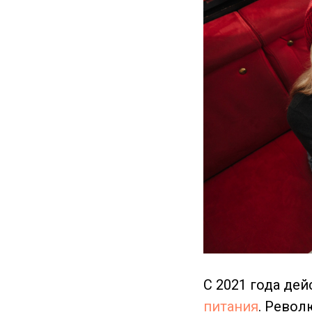
С 2021 года де
питания
. Револ