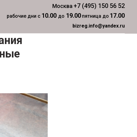
+7 (495) 150 56 52
Москва
10.00
19.00
17.00
рабочие дни с
до
пятница до
bizreg.info@yandex.ru
ания
ьные