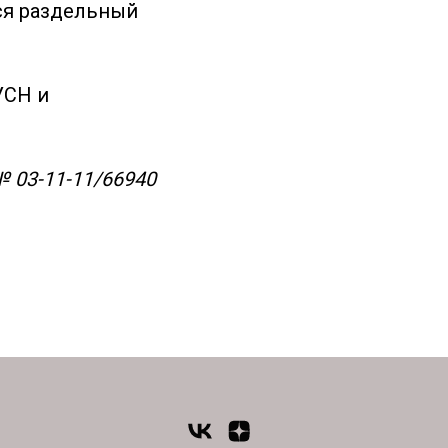
тся раздельный
УСН и
№ 03-11-11/66940