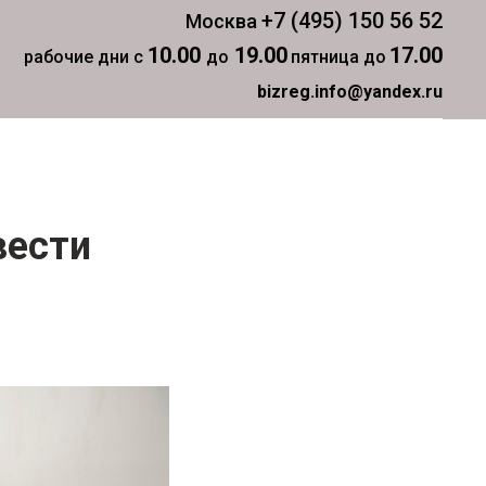
+7 (495) 150 56 52
Москва
10.00
19.00
17.00
рабочие дни с
до
пятница до
bizreg.info@yandex.ru
вести