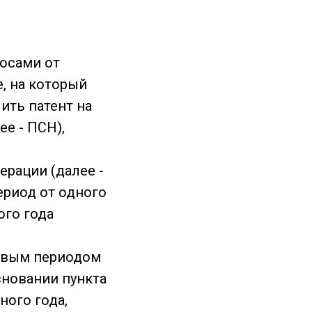
осами от
, на который
ить патент на
е - ПСН),
ерации (далее -
ериод от одного
ого года
говым периодом
сновании пункта
ного года,