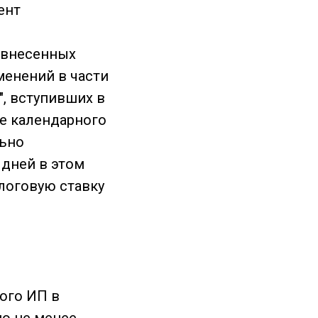
ент
, внесенных
менений в части
, вступивших в
ее календарного
льно
 дней в этом
логовую ставку
ного ИП в