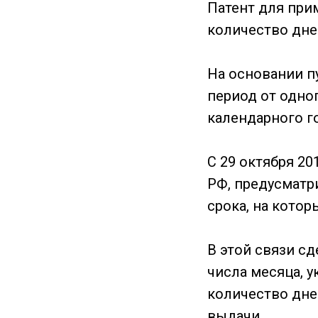
Патент для при
количество дней
На основании пу
период от одно
календарного г
С 29 октября 20
РФ, предусматр
срока, на котор
В этой связи с
числа месяца, у
количество дней
выдачи