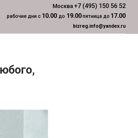
+7 (495) 150 56 52
Москва
10.00
19.00
17.00
рабочие дни с
до
пятница до
bizreg.info@yandex.ru
юбого,