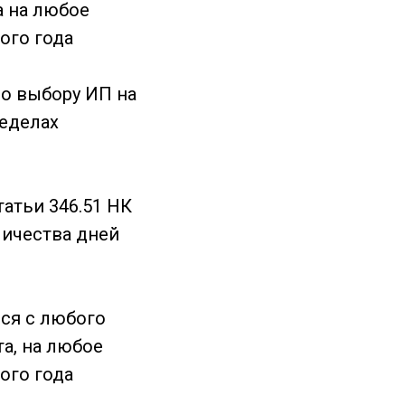
а на любое
ого года
по выбору ИП на
ределах
татьи 346.51 НК
личества дней
ься с любого
та, на любое
ого года