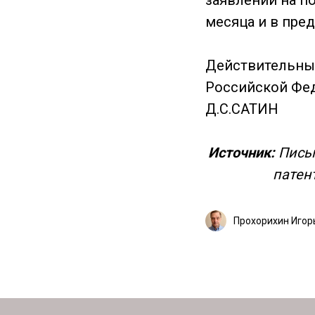
заявлении на по
месяца и в пре
Действительны
Российской Фед
Д.С.САТИН
Источник:
Письм
патен
Прохорихин Игор