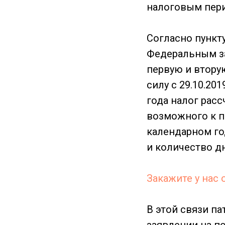
налоговым пери
Согласно пункту
Федеральным за
первую и втору
силу с 29.10.20
года налог рас
возможного к п
календарном го
и количество д
Закажите у нас
В этой связи па