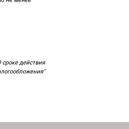
но не менее
О сроке действия
алогообложения"