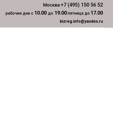
+7 (495) 150 56 52
Москва
10.00
19.00
17.00
рабочие дни с
до
пятница до
bizreg.info@yandex.ru