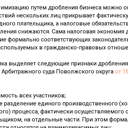
имизацию путем дробления бизнеса можно оп
твий нескольких лиц прикрывает фактическ
дного плательщика, а налоговые обязательств
бления снижаются. Сама налоговая экономия 
ие формально соответствующих законодател
используемых в гражданско-правовых отноше
ика выделяет следующие признаки дробления
 Арбитражного суда Поволжского округа
от 1
мость всех участников;
е разделение единого производственного (хо
ого) процесса, фактически осуществляемого 
ьщиком, на отдельные части. При этом форм
сти относятся на взаимозависимых лиц;