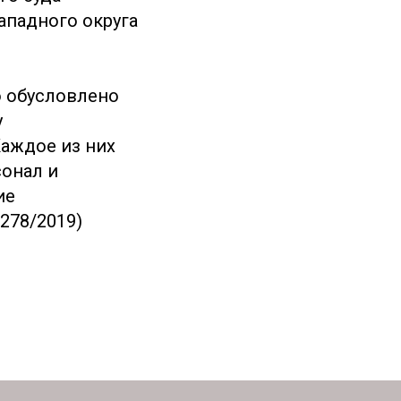
ападного округа
о обусловлено
у
аждое из них
сонал и
ие
278/2019)