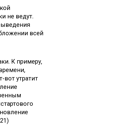
ской
и не ведут.
 выведения
обложении всей
ки. К примеру,
времени,
-вот утратит
еление
свенным
«стартового
тановление
21)