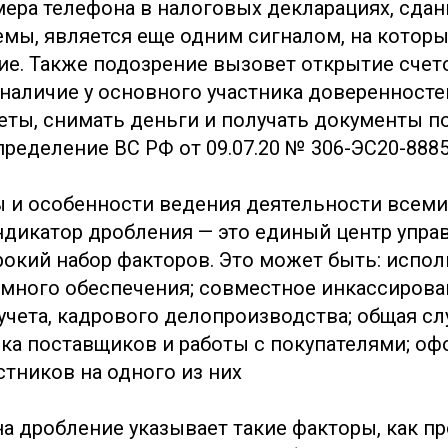
ера телефона в налоговых декларациях, сда
емы, является еще одним сигналом, на кото
ие. Также подозрение вызовет открытие счет
 наличие у основного участника доверенносте
еты, снимать деньги и получать документы п
пределение ВС РФ от 09.07.20 № 306-ЭС20-8885
 и особенности ведения деятельности всеми
ндикатор дробления — это единый центр упра
окий набор факторов. Это может быть: испо
много обеспечения; совместное инкассирова
учета, кадрового делопроизводства; общая с
ска поставщиков и работы с покупателями; о
стников на одного из них
на дробление указывает такие факторы, как п