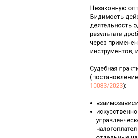
Незаконную опт
Видимость дейс
деятельность о
результате дро
через применен
инструментов, 
Судебная практ
(постановление
10083/2023
):
взаимозависи
искусственно
управленческ
налогоплател
отдельные ча