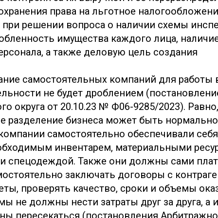
охранения права на льготное налогообложени
при решении вопроса о наличии схемы инсп
обленность имущества каждого лица, наличие
ерсонала, а также деловую цель создания
ание самостоятельных компаний для работы 
ельности не будет дроблением (постановлен
о округа от 20.10.23 № Ф06-9285/2023). Равно,
е разделение бизнеса может быть нормально
 компании самостоятельно обеспечивали себ
обходимым инвентарем, материальными ресу
и спецодеждой. Также они должны сами плати
мостоятельно заключать договоры с контраге
ты, проверять качество, сроки и объемы оказ
ы не должны нести затраты друг за друга, а
ны пересекаться (постановления Арбитражно