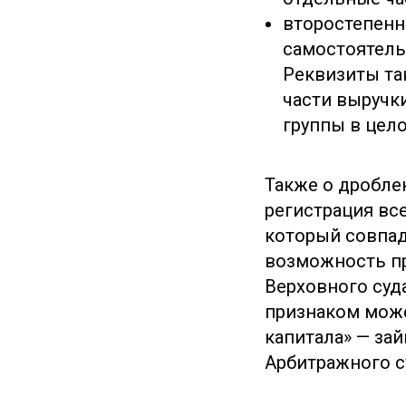
второстепенн
самостоятель
Реквизиты та
части выручк
группы в цел
Также о дробле
регистрация вс
который совпад
возможность п
Верховного суда
признаком може
капитала» — зай
Арбитражного су