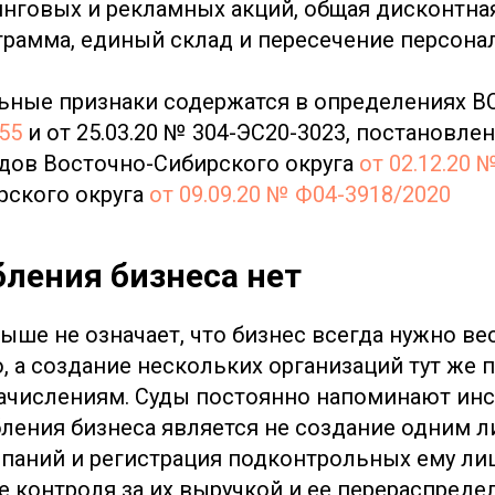
нговых и рекламных акций, общая дисконтная
грамма, единый склад и пересечение персона
ьные признаки содержатся в определениях 
55
и от 25.03.20 № 304-ЭС20-3023, постановле
дов Восточно-Сибирского округа
от 02.12.20 
рского округа
от 09.09.20 № Ф04-3918/2020
бления бизнеса нет
ыше не означает, что бизнес всегда нужно ве
, а создание нескольких организаций тут же 
числениям. Суды постоянно напоминают инс
ления бизнеса является не создание одним 
паний и регистрация подконтрольных ему лиц
е контроля за их выручкой и ее перераспред