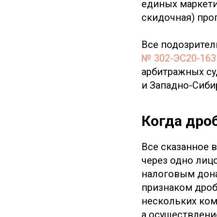
единых маркети
скидочная) про
Все подозрител
№ 302-ЭС20-163
арбитражных су
и Западно-Сиби
Когда дро
Все сказанное в
через одно лицо
налоговым дона
признаком дроб
нескольких ком
а осуществлени