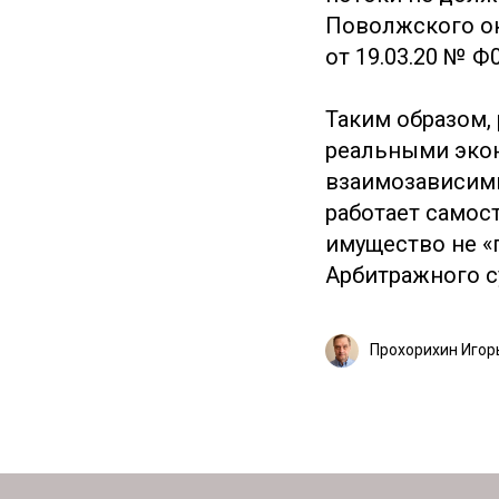
Поволжского о
от 19.03.20 № Ф
Таким образом,
реальными эко
взаимозависимы
работает самост
имущество не «
Арбитражного су
Прохорихин Игор