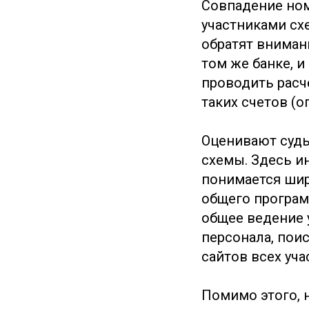
Совпадение ном
участниками сх
обратят вниман
том же банке, и
проводить расч
таких счетов (о
Оценивают суды
схемы. Здесь и
понимается шир
общего програм
общее ведение 
персонала, пои
сайтов всех уча
Помимо этого, 