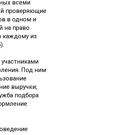
нных всеми
рый проверяющие
ов в одном и
й на право
о каждому из
).
 участниками
вления. Под ним
льзование
ние выручки;
лужба подбора
формление
роведение