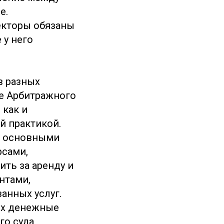
е.
екторы обязаны
 у него
в разных
ие Арбитражного
 как и
й практикой.
я основными
рсами,
ть за аренду и
нтами,
анных услуг.
 их денежные
го суда