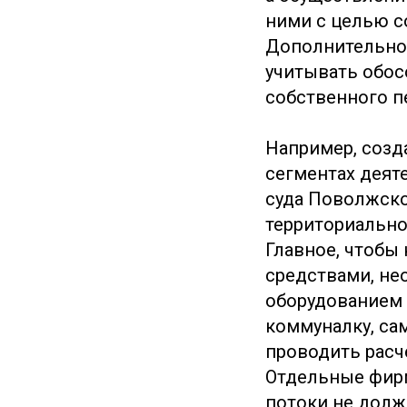
ними с целью с
Дополнительно 
учитывать обос
собственного п
Например, созд
сегментах деят
суда Поволжског
территориально
Главное, чтобы
средствами, не
оборудованием 
коммуналку, са
проводить расче
Отдельные фирм
потоки не долж