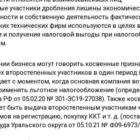
ые участники дробления лишены экономиче
ности и собственную деятельность фактическ
ких технических фирм используются в целях
и и получения налоговой выгоды при налого
ом.
нии бизнеса могут говорить косвенные призна
ех второстепенных участников в один период 
ает с моментом, когда основная компания вот
рименять льготное налогообложение (опред
 РФ от 05.02.20 № 301-ЭС19-27038). Также ко
т быть выдача второстепенным участникам 
мов на регистрацию, покупку ККТ и т. д. (пос
да Уральского округа от 05.10.21 № Ф09-6973/