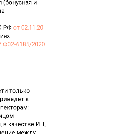
 (бонусная и
ла
ВС РФ
от 02.11.20
ниях
№ Ф02-6185/2020
сти только
приведет к
пекторам:
лицом
 в качестве ИП,
еление между