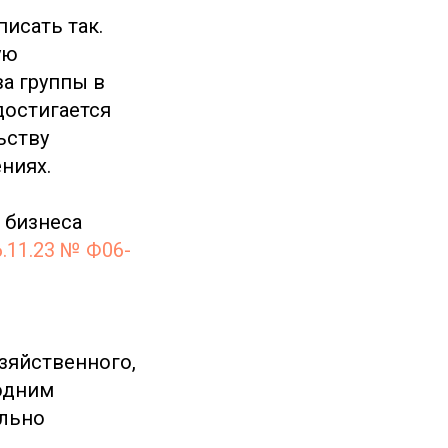
исать так.
ую
а группы в
достигается
ьству
ниях.
 бизнеса
6.11.23 № Ф06-
зяйственного,
одним
ально