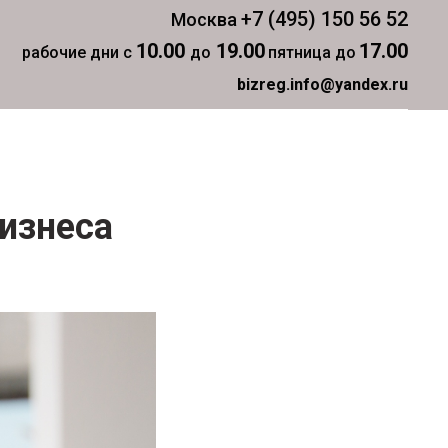
+7 (495) 150 56 52
Москва
10.00
19.00
17.00
рабочие дни с
до
пятница до
bizreg.info@yandex.ru
изнеса